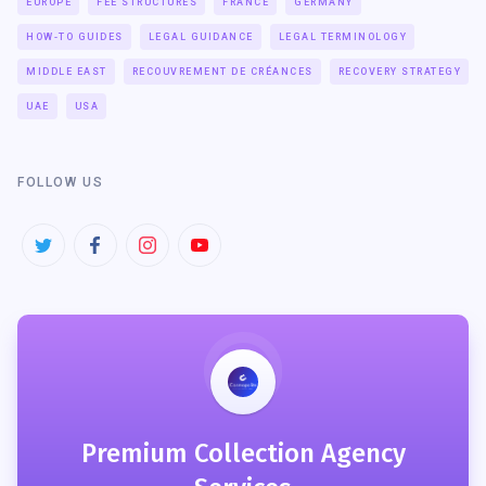
EUROPE
FEE STRUCTURES
FRANCE
GERMANY
HOW-TO GUIDES
LEGAL GUIDANCE
LEGAL TERMINOLOGY
MIDDLE EAST
RECOUVREMENT DE CRÉANCES
RECOVERY STRATEGY
UAE
USA
FOLLOW US
Premium Collection Agency